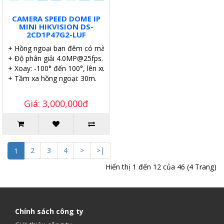
CAMERA SPEED DOME IP
MINI HIKVISION DS-
2CD1P47G2-LUF
+ Hồng ngoại ban đêm có màu.
+ Độ phân giải 4.0MP@25fps.
+ Xoay: -100° đến 100°, lên xuống: -20° đến 45°.
+ Tầm xa hồng ngoại: 30m.
Giá: 3,000,000đ
2
3
4
>
>|
1
Hiển thị 1 đến 12 của 46 (4 Trang)
Chính sách công ty