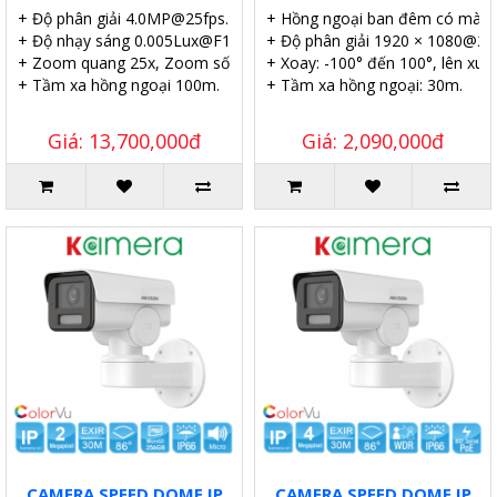
+ Độ phân giải 4.0MP@25fps.
+ Hồng ngoại ban đêm có màu.
+ Độ nhạy sáng 0.005Lux@F1.6.
+ Độ phân giải 1920 × 1080@25
+ Zoom quang 25x, Zoom số 16X.
+ Xoay: -100° đến 100°, lên xuốn
+ Tầm xa hồng ngoại 100m.
+ Tầm xa hồng ngoại: 30m.
Giá: 13,700,000đ
Giá: 2,090,000đ
CAMERA SPEED DOME IP
CAMERA SPEED DOME IP