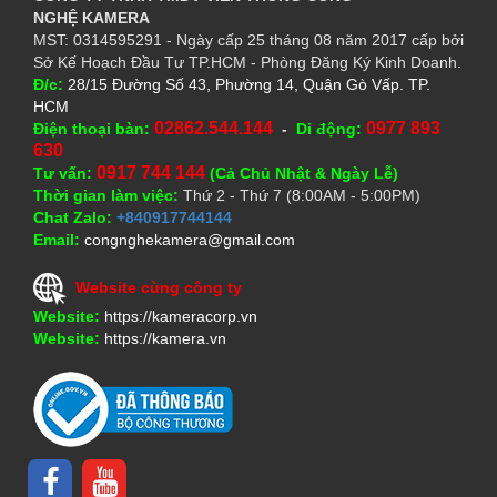
NGHỆ
KAMERA
MST: 0314595291 - Ngày cấp 25 tháng 08 năm 2017 cấp bởi
Sở Kế Hoạch Đầu Tư TP.HCM - Phòng Đăng Ký Kinh Doanh.
Đ/c:
28/15 Đường Số 43, Phường 14, Quận Gò Vấp. TP.
HCM
02862.544.144
0977 893
Điện thoại bàn:
-
Di động:
630
0917 744 144
Tư vấn:
(Cả Chủ Nhật & Ngày Lễ)
Thời gian làm việc:
Thứ 2 - Thứ 7 (8:00AM - 5:00PM)
Chat Zalo:
+840917744144
Email:
congnghekamera@gmail.com
Website cùng công ty
Website:
https://kameracorp.vn
Website:
https://kamera.vn