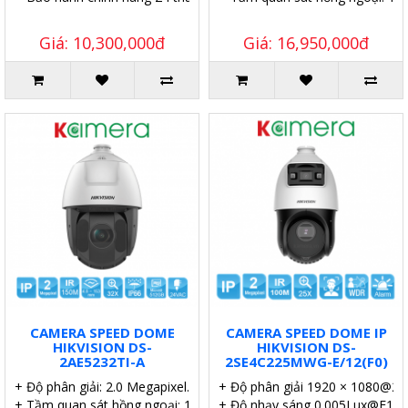
Giá: 10,300,000đ
Giá: 16,950,000đ
CAMERA SPEED DOME
CAMERA SPEED DOME IP
HIKVISION DS-
HIKVISION DS-
2AE5232TI-A
2SE4C225MWG-E/12(F0)
+ Độ phân giải: 2.0 Megapixel.
+ Độ phân giải 1920 × 1080@25
+ Tầm quan sát hồng ngoại: 150 mét.
+ Độ nhạy sáng 0.005Lux@F1.6.