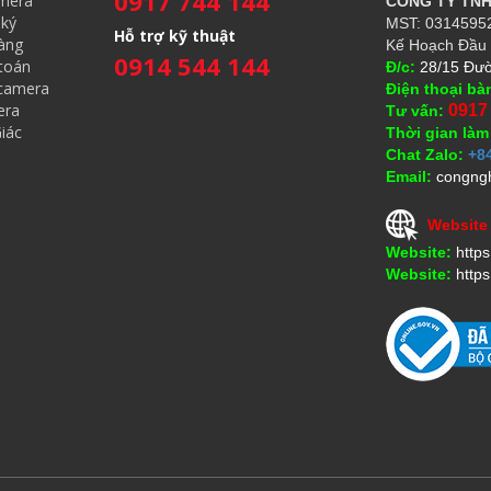
0917 744 144
amera
CÔNG TY TN
ký
MST: 03145952
Hỗ trợ kỹ thuật
àng
Kế Hoạch Đầu 
0914 544 144
toán
Đ/c:
28/15 Đườ
 camera
Điện thoại bà
era
0917
Tư vấn:
iác
Thời gian làm
Chat Zalo:
+8
Email:
congng
Website
Website:
http
Website:
https