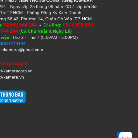
HH TMDV VIỄN THÔNG CÔNG NGHỆ
KAMERA
91 - Ngày cấp 25 tháng 08 năm 2017 cấp bởi Sở
Tư TP.HCM - Phòng Đăng Ký Kinh Doanh.
ng Số 43, Phường 14, Quận Gò Vấp. TP. HCM
02862.544.144
0977 893 630
n:
-
Di động:
 744 144
(Cả Chủ Nhật & Ngày Lễ)
 việc:
Thứ 2 - Thứ 7 (8:00AM - 5:00PM)
40917744144
hekamera@gmail.com
 cùng công ty
s://kameracorp.vn
://kamera.vn