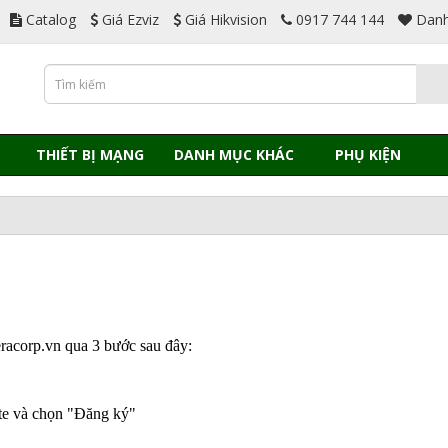
Catalog
Giá Ezviz
Giá Hikvision
0917 744 144
Danh
THIẾT BỊ MẠNG
DANH MỤC KHÁC
PHỤ KIỆN
racorp.vn qua 3 bước sau đây:
ite và chọn "Đăng ký"