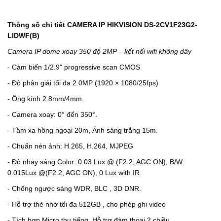
Thông số chi tiết CAMERA IP HIKVISION
DS-2CV1F23G2-
LIDWF(B)
Camera IP dome xoay 350 độ 2MP – kết nối wifi không dây
-
Cảm biến 1/2.9" progressive scan CMOS
-
Độ phân giải tối đa 2.0MP (1920 × 1080/25fps)
-
Ống kính 2.8mm/4mm.
- Camera xoay: 0° đến 350°.
-
Tầm xa hồng ngoại 20m, Ánh sáng trắng 15m.
-
Chuẩn nén ảnh: H.265, H.264, MJPEG
-
Độ nhạy sáng Color: 0.03 Lux @ (F2.2, AGC ON), B/W:
0.015Lux @(F2.2, AGC ON), 0 Lux with IR
-
Chống ngược sáng WDR, BLC , 3D DNR.
-
Hỗ trợ thẻ nhớ tối đa 512GB , cho phép ghi video
-
Tích hợp Micro thu tiếng. Hỗ trợ đàm thoại 2 chiều