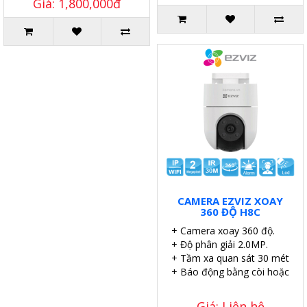
Giá: 1,800,000đ
CAMERA EZVIZ XOAY
360 ĐỘ H8C
+ Camera xoay 360 độ.
+ Độ phân giải 2.0MP.
+ Tầm xa quan sát 30 mét.
+ Báo động bằng còi hoặc đèn
Giá: Liên hệ