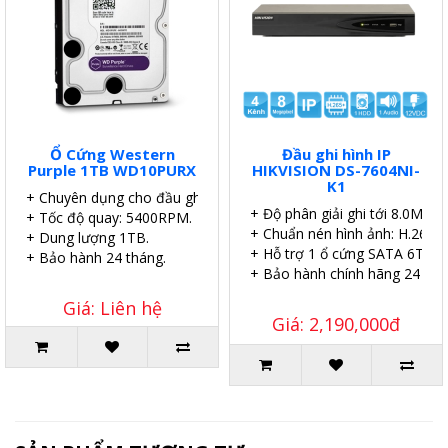
Ổ Cứng Western
Đầu ghi hình IP
Purple 1TB WD10PURX
HIKVISION DS-7604NI-
K1
+ Chuyên dụng cho đầu ghi.
+ Độ phân giải ghi tới 8.0MP.
+ Tốc độ quay: 5400RPM.
+ Chuẩn nén hình ảnh: H.265.
+ Dung lượng 1TB.
+ Hỗ trợ 1 ổ cứng SATA 6TB.
+ Bảo hành 24 tháng.
+ Bảo hành chính hãng 24 thá
Giá: Liên hệ
Giá: 2,190,000đ