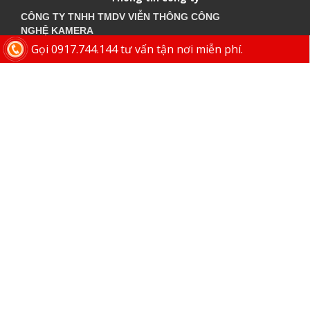
CÔNG TY TNHH TMDV VIỄN THÔNG CÔNG
NGHỆ
KAMERA
MST: 0314595291 - Ngày cấp 25 tháng 08 năm 2017 cấp bởi
Gọi 0917.744.144 tư vấn tận nơi miễn phí.
Sở Kế Hoạch Đầu Tư TP.HCM - Phòng Đăng Ký Kinh Doanh.
Đ/c:
28/15 Đường Số 43, Phường 14, Quận Gò Vấp. TP.
HCM
02862.544.144
0977 893
Điện thoại bàn:
-
Di động:
630
0917 744 144
Tư vấn:
(Cả Chủ Nhật & Ngày Lễ)
Thời gian làm việc:
Thứ 2 - Thứ 7 (8:00AM - 5:00PM)
Chat Zalo:
+840917744144
Email:
congnghekamera@gmail.com
Website cùng công ty
Website:
https://kameracorp.vn
Website:
https://kamera.vn