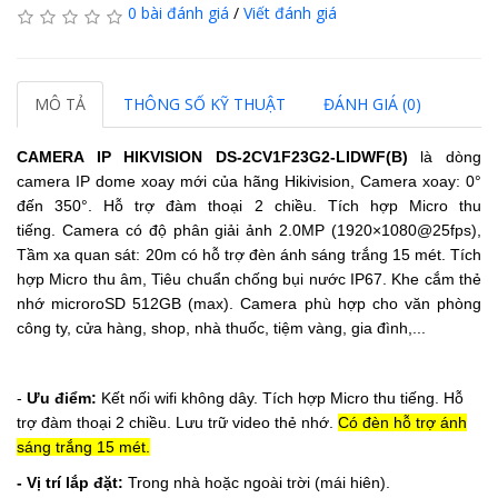
0 bài đánh giá
/
Viết đánh giá
MÔ TẢ
THÔNG SỐ KỸ THUẬT
ĐÁNH GIÁ (0)
CAMERA IP HIKVISION
DS-2CV1F23G2-LIDWF(B)
là dòng
camera IP dome xoay mới của hãng Hikivision,
Camera xoay:
0°
đến 350°.
Hỗ trợ đàm thoại 2 chiều.
Tích hợp Micro thu
tiếng.
Camera có độ phân giải ảnh 2.0MP (1920×1080@25fps),
Tầm xa quan sát: 20m
có hỗ trợ đèn ánh sáng trắng 15 mét.
Tích
hợp Micro thu âm, Tiêu chuẩn chống bụi nước IP67.
Khe cắm thẻ
nhớ microroSD 512GB (max). Camera phù hợp cho văn phòng
công ty, cửa hàng, shop, nhà thuốc, tiệm vàng, gia đình,...
-
Ưu điểm:
Kết nối wifi không dây.
Tích hợp Micro thu tiếng.
Hỗ
trợ đàm thoại 2 chiều.
Lưu trữ video thẻ nhớ.
Có đèn hỗ trợ ánh
sáng trắng 15 mét.
- Vị trí lắp đặt:
Trong nhà hoặc ngoài trời (mái hiên).