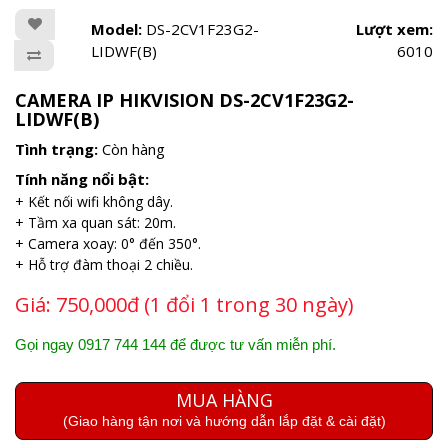
Model:
DS-2CV1F23G2-
Lượt xem:
LIDWF(B)
6010
CAMERA IP HIKVISION DS-2CV1F23G2-
LIDWF(B)
Tình trạng:
Còn hàng
Tính năng nổi bật:
+ Kết nối wifi không dây.
+ Tầm xa quan sát: 20m.
+ Camera xoay: 0° đến 350°.
+ Hỗ trợ đàm thoại 2 chiều.
Giá:
750,000đ (1 đổi 1 trong 30 ngày)
Gọi ngay 0917 744 144 để được tư vấn miễn phí.
MUA HÀNG
(Giao hàng tận nơi và hướng dẫn lắp đặt & cài đặt)