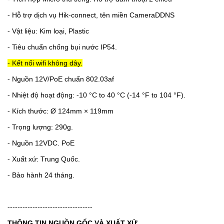
-
Hỗ trợ dịch vụ Hik-connect, tên miền CameraDDNS
-
Vật liệu: Kim loại, Plastic
-
Tiêu chuẩn chống bụi nước IP54.
- Kết nối wifi không dây.
-
Nguồn 12V/PoE chuẩn 802.03af
- Nhiệt độ hoạt động: -10 °C to 40 °C (-14 °F to 104 °F).
- Kích thước: Ø 124mm × 119mm
- Trọng lượng: 290g.
- Nguồn 12VDC. PoE
- Xuất xứ: Trung Quốc.
- Bảo hành 24 tháng.
----------------------------------
THÔNG TIN NGUỒN GỐC VÀ XUẤT XỨ