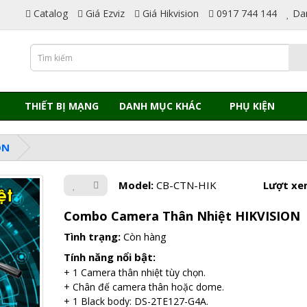
Catalog
Giá Ezviz
Giá Hikvision
0917 744 144
Da
THIẾT BỊ MẠNG
DANH MỤC KHÁC
PHỤ KIỆN
ON
Model:
CB-CTN-HIK
Lượt xe
Combo Camera Thân Nhiệt HIKVISION
Tình trạng:
Còn hàng
Tính năng nổi bật:
+ 1 Camera thân nhiệt tùy chọn.
+ Chân đế camera thân hoặc dome.
+ 1 Black body: DS-2TE127-G4A.