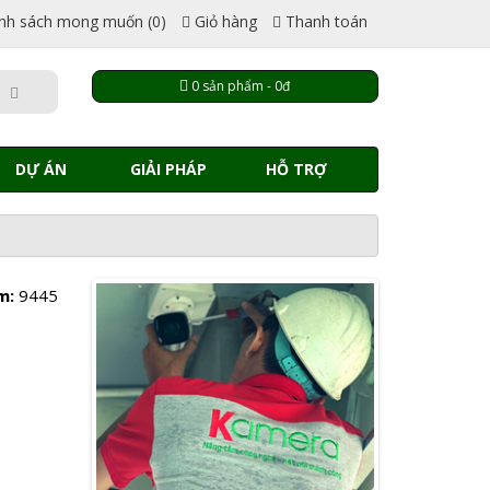
nh sách mong muốn (0)
Giỏ hàng
Thanh toán
0 sản phẩm - 0đ
DỰ ÁN
GIẢI PHÁP
HỖ TRỢ
m:
9445