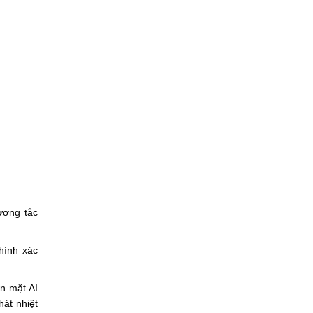
ượng tắc
hính xác
n mặt AI
át nhiệt