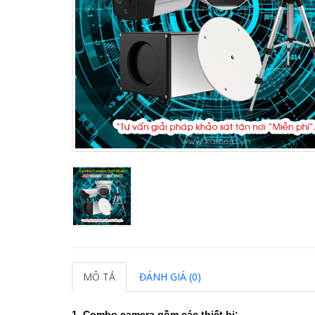
MÔ TẢ
ĐÁNH GIÁ (0)
1. Combo camera gồm các thiết bị: