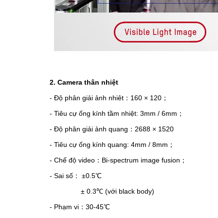
2. Camera thân nhiệt
- Độ phân giải ảnh nhiêt
：
160 × 120
；
- Tiêu cự ống kính tầm nhiệt: 3mm / 6mm
；
- Độ phân giải ảnh quang
：
2688 × 1520
- Tiêu cự ống kính quang: 4mm / 8mm
；
- Chế độ video
：
Bi-spectrum image fusion
；
- Sai số
：
±0.5
℃
± 0.3
℃
(với black body)
- Phạm vi
：
30-45
℃