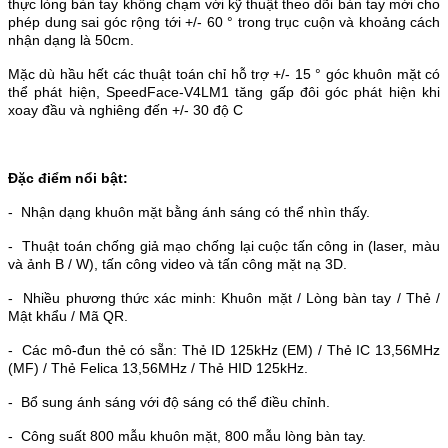
thực lòng bàn tay không chạm với kỹ thuật theo dõi bàn tay mới cho
phép dung sai góc rộng tới +/- 60 ° trong trục cuộn và khoảng cách
nhận dạng là 50cm.
Mặc dù hầu hết các thuật toán chỉ hỗ trợ +/- 15 ° góc khuôn mặt có
thể phát hiện, SpeedFace-V4LM1 tăng gấp đôi góc phát hiện khi
xoay đầu và nghiêng đến +/- 30 độ C
Đặc điểm nổi bật:
-
Nhận dạng khuôn mặt bằng ánh sáng có thể nhìn thấy.
-
Thuật toán chống giả mạo chống lại cuộc tấn công in (laser, màu
và ảnh B / W), tấn công video và tấn công mặt nạ 3D.
-
Nhiều phương thức xác minh: Khuôn mặt / Lòng bàn tay / Thẻ /
Mật khẩu / Mã QR.
-
Các mô-đun thẻ có sẵn: Thẻ ID 125kHz (EM) / Thẻ IC 13,56MHz
(MF) / Thẻ Felica 13,56MHz / Thẻ HID 125kHz.
-
Bổ sung ánh sáng với độ sáng có thể điều chỉnh.
-
Công suất 800 mẫu khuôn mặt, 800 mẫu lòng bàn tay.