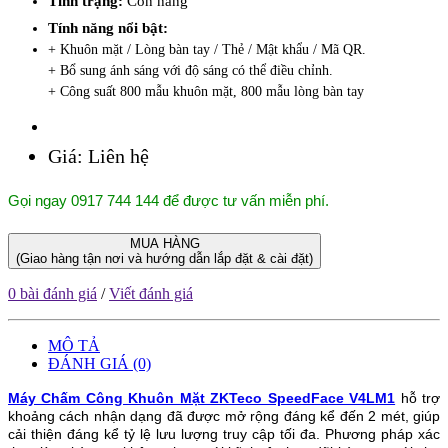
Tình trạng:
Còn hàng
Tính năng nổi bật:
+ Khuôn mặt / Lòng bàn tay / Thẻ / Mật khẩu / Mã QR.
+ Bổ sung ánh sáng với độ sáng có thể điều chỉnh.
+ Công suất 800 mẫu khuôn mặt, 800 mẫu lòng bàn tay
Giá:
Liên hệ
Gọi ngay 0917 744 144 để được tư vấn miễn phí.
MUA HÀNG
(Giao hàng tận nơi và hướng dẫn lắp đặt & cài đặt)
0 bài đánh giá
/
Viết đánh giá
MÔ TẢ
ĐÁNH GIÁ (0)
Máy Chấm Công Khuôn Mặt ZKTeco SpeedFace V4LM1
hỗ trợ
khoảng cách nhận dạng đã được mở rộng đáng kể đến 2 mét, giúp
cải thiện đáng kể tỷ lệ lưu lượng truy cập tối đa.
Phương pháp xác