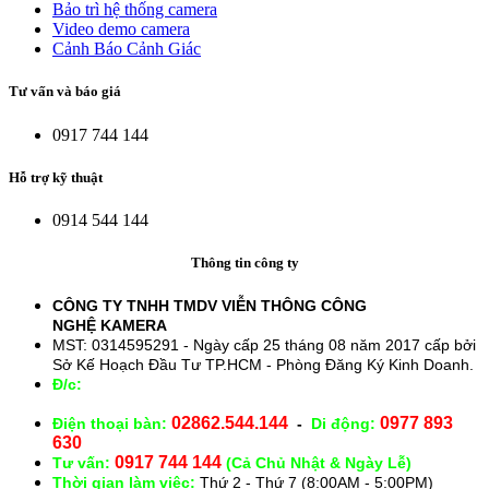
Bảo trì hệ thống camera
Video demo camera
Cảnh Báo Cảnh Giác
Tư vấn và báo giá
0917 744 144
Hỗ trợ kỹ thuật
0914 544 144
Thông tin công ty
CÔNG TY TNHH TMDV VIỄN THÔNG CÔNG
NGHỆ
KAMERA
MST: 0314595291 - Ngày cấp 25 tháng 08 năm 2017 cấp bởi
Sở Kế Hoạch Đầu Tư TP.HCM - Phòng Đăng Ký Kinh Doanh.
Đ/c:
28/15 Đường Số 43, Phường 14, Quận Gò Vấp. TP.
HCM
02862.544.144
0977 893
Điện thoại bàn:
-
Di động:
630
0917 744 144
Tư vấn:
(Cả Chủ Nhật & Ngày Lễ)
Thời gian làm việc:
Thứ 2 - Thứ 7 (8:00AM - 5:00PM)