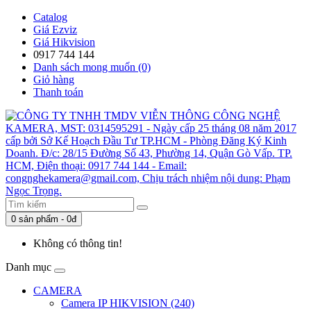
Catalog
Giá Ezviz
Giá Hikvision
0917 744 144
Danh sách mong muốn (0)
Giỏ hàng
Thanh toán
0 sản phẩm - 0đ
Không có thông tin!
Danh mục
CAMERA
Camera IP HIKVISION (240)