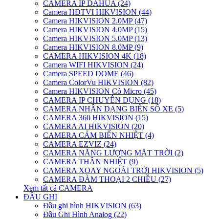
CAMERA IP DAHUA (24)
Camera HDTVI HIKVISION (44)
Camera HIKVISION 2.0MP (47)
Camera HIKVISION 4.0MP (15)
Camera HIKVISION 5.0MP (13)
Camera HIKVISION 8.0MP (9)
CAMERA HIKVISION 4K (18)
Camera WIFI HIKVISION (24)
Camera SPEED DOME (46)
Camera ColorVu HIKVISION (82)
Camera HIKVISION Có Micro (45)
CAMERA IP CHUYÊN DỤNG (18)
CAMERA NHẬN DẠNG BIỂN SỐ XE (5)
CAMERA 360 HIKVISION (15)
CAMERA AI HIKVISION (20)
CAMERA CẢM BIẾN NHIỆT (4)
CAMERA EZVIZ (24)
CAMERA NĂNG LƯỢNG MẶT TRỜI (2)
CAMERA THÂN NHIỆT (9)
CAMERA XOAY NGOÀI TRỜI HIKVISION (5)
CAMERA ĐÀM THOẠI 2 CHIỀU (27)
Xem tất cả CAMERA
ĐẦU GHI
Đầu ghi hình HIKVISION (63)
Đầu Ghi Hình Analog (22)