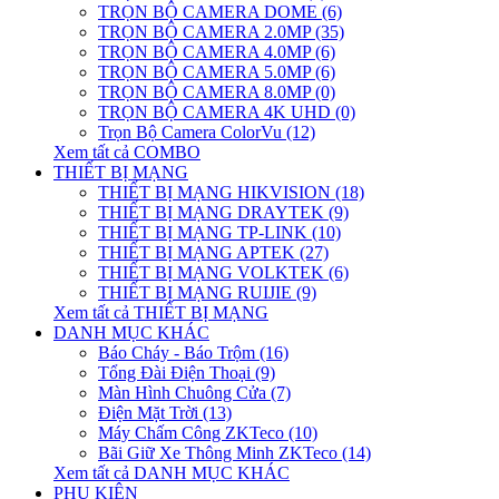
TRỌN BỘ CAMERA DOME (6)
TRỌN BỘ CAMERA 2.0MP (35)
TRỌN BỘ CAMERA 4.0MP (6)
TRỌN BỘ CAMERA 5.0MP (6)
TRỌN BỘ CAMERA 8.0MP (0)
TRỌN BỘ CAMERA 4K UHD (0)
Trọn Bộ Camera ColorVu (12)
Xem tất cả COMBO
THIẾT BỊ MẠNG
THIẾT BỊ MẠNG HIKVISION (18)
THIẾT BỊ MẠNG DRAYTEK (9)
THIẾT BỊ MẠNG TP-LINK (10)
THIẾT BỊ MẠNG APTEK (27)
THIẾT BỊ MẠNG VOLKTEK (6)
THIẾT BỊ MẠNG RUIJIE (9)
Xem tất cả THIẾT BỊ MẠNG
DANH MỤC KHÁC
Báo Cháy - Báo Trộm (16)
Tổng Đài Điện Thoại (9)
Màn Hình Chuông Cửa (7)
Điện Mặt Trời (13)
Máy Chấm Công ZKTeco (10)
Bãi Giữ Xe Thông Minh ZKTeco (14)
Xem tất cả DANH MỤC KHÁC
PHỤ KIỆN