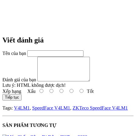
Viết đánh giá
Tên của bạn
Đánh giá của bạn
Lưu ý:
HTML không được dịch!
Xếp hạng
Xấu
Tốt
Tiếp tục
Tags:
V4LM1
,
SpeedFace V4LM1
,
ZKTeco SpeedFace V4LM1
SẢN PHẨM TƯƠNG TỰ