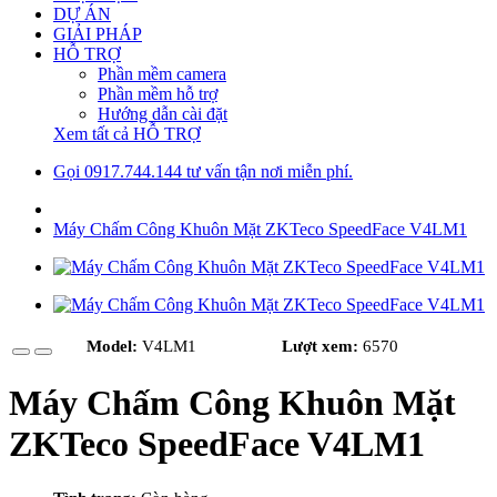
DỰ ÁN
GIẢI PHÁP
HỖ TRỢ
Phần mềm camera
Phần mềm hỗ trợ
Hướng dẫn cài đặt
Xem tất cả HỖ TRỢ
Gọi 0917.744.144 tư vấn tận nơi miễn phí.
Máy Chấm Công Khuôn Mặt ZKTeco SpeedFace V4LM1
Model:
V4LM1
Lượt xem:
6570
Máy Chấm Công Khuôn Mặt
ZKTeco SpeedFace V4LM1