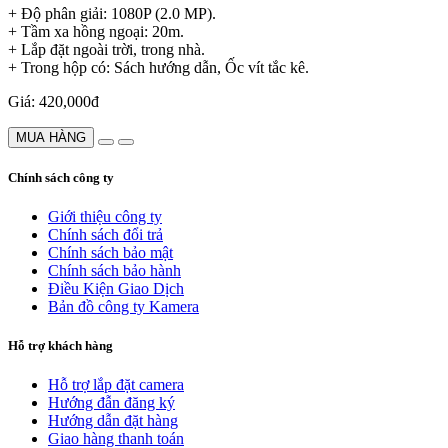
+ Độ phân giải: 1080P (2.0 MP).
+ Tầm xa hồng ngoại: 20m.
+ Lắp đặt ngoài trời, trong nhà.
+ Trong hộp có: Sách hướng dẫn, Ốc vít tắc kê.
Giá: 420,000đ
MUA HÀNG
Chính sách công ty
Giới thiệu công ty
Chính sách đổi trả
Chính sách bảo mật
Chính sách bảo hành
Điều Kiện Giao Dịch
Bản đồ công ty Kamera
Hỗ trợ khách hàng
Hỗ trợ lắp đặt camera
Hướng đẫn đăng ký
Hướng dẫn đặt hàng
Giao hàng thanh toán