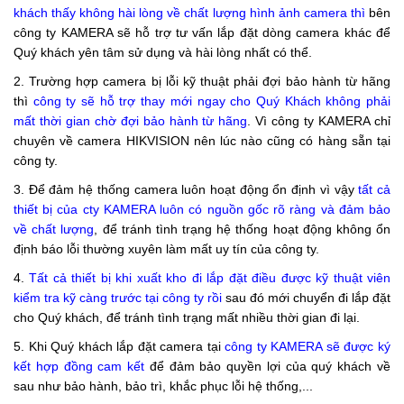
khách thấy không hài lòng về chất lượng hình ảnh camera
thì
bên
công ty KAMERA sẽ hỗ trợ tư vấn lắp đặt dòng camera khác để
Quý khách yên tâm sử dụng và hài lòng nhất có thể.
2. Trường hợp camera bị lỗi kỹ thuật phải đợi bảo hành từ hãng
thì
công ty sẽ hỗ trợ thay mới ngay cho Quý Khách không phải
mất thời gian chờ đợi bảo hành từ hãng
. Vì công ty KAMERA chỉ
chuyên về camera HIKVISION nên lúc nào cũng có hàng sẵn tại
công ty.
3. Để đảm hệ thống camera luôn hoạt động ổn định vì vậy
tất cả
thiết bị của cty KAMERA luôn có nguồn gốc rõ ràng và đảm bảo
về chất lượng
, để tránh tình trạng hệ thống hoạt động không ổn
định báo lỗi thường xuyên làm mất uy tín của công ty.
4.
Tất cả thiết bị khi xuất kho đi lắp đặt điều được kỹ thuật viên
kiểm tra kỹ càng trước tại công ty rồi
sau đó mới chuyển đi lắp đặt
cho Quý khách, để tránh tình trạng mất nhiều thời gian đi lại.
5. Khi Quý khách lắp đặt camera tại
công ty KAMERA sẽ được ký
kết hợp đồng
cam kết
để đảm bảo quyền lợi của quý khách về
sau như bảo hành, bảo trì, khắc phục lỗi hệ thống,...