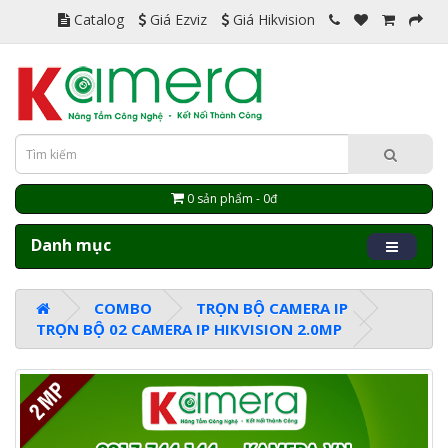
Catalog
Giá Ezviz
Giá Hikvision
0 sản phẩm - 0đ
Danh mục
COMBO
TRỌN BỘ CAMERA IP
TRỌN BỘ 02 CAMERA IP HIKVISION 2.0MP