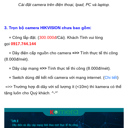
Cài đặt camera trên điện thoại, Ipad, PC và laptop.
3. Trọn bộ camera HIKVISION chưa bao gồm:
+ Công lắp đặt. (
300.000đ
/Cái
). Khách Tỉnh vui lòng
gọi
0917.744.144
+ Dây điện cấp nguồn cho camera
=>>
Tính thực tế thi công
(8.000đ/mét).
+ Dây cáp mạng
=>>
Tính thực tế thi công (8.000đ/mét).
+ Switch dùng để kết nối camera với mạng internet. (
Chi tiết
)
=>> Trường hợp đi dây với số lượng ít (<10m) thì kamera có thể
tặng luôn cho Quý khách. ^-^'