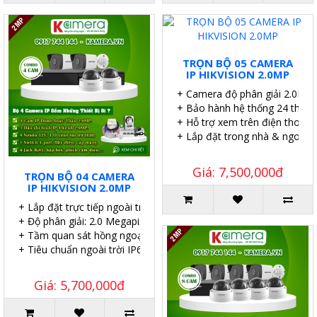
TRỌN BỘ 05 CAMERA
IP HIKVISION 2.0MP
+ Camera độ phân giải 2.0MP.
+ Bảo hành hệ thống 24 tháng
+ Hỗ trợ xem trên điện thoại.
+ Lắp đặt trong nhà & ngoài tr
Giá: 7,500,000đ
TRỌN BỘ 04 CAMERA
IP HIKVISION 2.0MP
+ Lắp đặt trực tiếp ngoài trời.
+ Độ phân giải: 2.0 Megapixel.
+ Tầm quan sát hồng ngoại 30 mét.
+ Tiêu chuẩn ngoài trời IP67.
Giá: 5,700,000đ