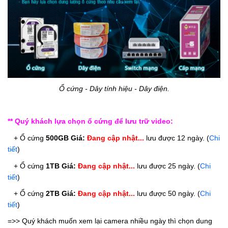
Ổ cứng - Dây tính hiệu - Dây điện.
** Quý khách lựa chọn ổ cứng để lưu trữ video:
   + Ổ cứng 
500GB
Giá: 
Đang cập nhật...
 lưu được 12 ngày. (
Chi 
tiết
)
   + Ổ cứng
1TB
Giá: 
Đang cập nhật...
 lưu được 25 ngày. 
(
Chi 
tiết
)
   + Ổ cứng 
2TB
Giá: 
Đang cập nhật...
 lưu được 50 ngày. 
(
Chi 
tiết
)
=>> Quý khách muốn xem lại camera nhiều ngày thì chọn dung 