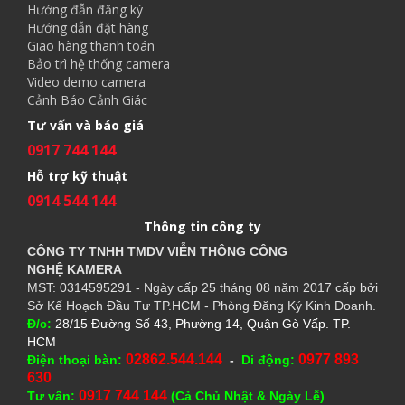
Hướng đẫn đăng ký
Hướng dẫn đặt hàng
Giao hàng thanh toán
Bảo trì hệ thống camera
Video demo camera
Cảnh Báo Cảnh Giác
Tư vấn và báo giá
0917 744 144
Hỗ trợ kỹ thuật
0914 544 144
Thông tin công ty
CÔNG TY TNHH TMDV VIỄN THÔNG CÔNG
NGHỆ
KAMERA
MST: 0314595291 - Ngày cấp 25 tháng 08 năm 2017 cấp bởi
Sở Kế Hoạch Đầu Tư TP.HCM - Phòng Đăng Ký Kinh Doanh.
Đ/c:
28/15 Đường Số 43, Phường 14, Quận Gò Vấp. TP.
HCM
02862.544.144
0977 893
Điện thoại bàn:
-
Di động:
630
0917 744 144
Tư vấn:
(Cả Chủ Nhật & Ngày Lễ)