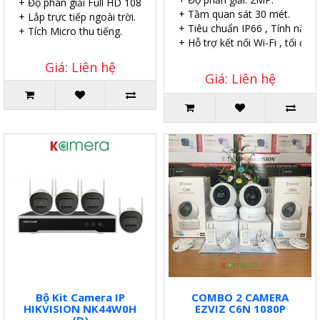
+ Độ phân giải Full HD 1080P.
+ Tầm quan sát 30 mét.
+ Lắp trực tiếp ngoài trời.
+ Tiêu chuẩn IP66 , Tính năn
+ Tích Micro thu tiếng.
+ Hỗ trợ kết nối Wi-Fi , tối đa
Giá: Liên hệ
Giá: Liên hệ
Bộ Kit Camera IP
COMBO 2 CAMERA
HIKVISION NK44W0H
EZVIZ C6N 1080P