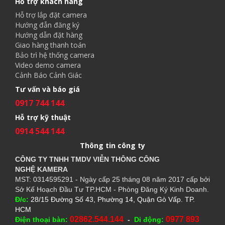
Hỗ trợ khách hàng
Hỗ trợ lắp đặt camera
Hướng đẫn đăng ký
Hướng dẫn đặt hàng
Giao hàng thanh toán
Bảo trì hệ thống camera
Video demo camera
Cảnh Báo Cảnh Giác
Tư vấn và báo giá
0917 744 144
Hỗ trợ kỹ thuật
0914 544 144
Thông tin công ty
CÔNG TY TNHH TMDV VIỄN THÔNG CÔNG
NGHỆ
KAMERA
MST: 0314595291 - Ngày cấp 25 tháng 08 năm 2017 cấp bởi
Sở Kế Hoạch Đầu Tư TP.HCM - Phòng Đăng Ký Kinh Doanh.
Đ/c:
28/15 Đường Số 43, Phường 14, Quận Gò Vấp. TP.
HCM
02862.544.144
0977 893
Điện thoại bàn:
-
Di động: