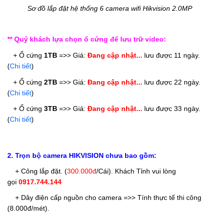
Sơ đồ lắp đặt hệ thống 6 camera wifi Hikvision 2.0MP
** Quý khách lựa chọn ổ cứng để lưu trữ video:
   + Ổ cứng
1TB
 =>> Giá: 
Đang cập nhật... 
lưu được 11 ngày. 
(
Chi tiết
)
   + Ổ cứng 
2TB
 =>> 
Giá: 
Đang cập nhật...
 lưu được 22 ngày. 
(
Chi tiết
)
+ Ổ cứng 
3
TB
 =>> 
Giá: 
Đang cập nhật...
 lưu được 33 ngày. 
(
Chi tiết
)
2. Trọn bộ camera HIKVISION chưa bao gồm:
+ Công lắp đặt. (
300.000đ
/Cái
). Khách Tỉnh vui lòng
gọi
0917.744.144
+ Dây điện cấp nguồn cho camera =>> Tính thực tế thi công
(8.000đ/mét).