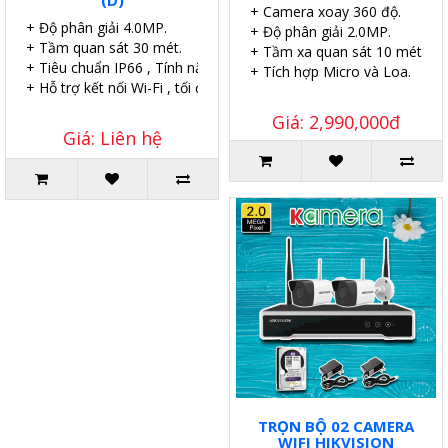
(D)
+ Camera xoay 360 độ.
+ Độ phân giải 4.0MP.
+ Độ phân giải 2.0MP.
+ Tầm quan sát 30 mét.
+ Tầm xa quan sát 10 mét.
+ Tiêu chuẩn IP66 , Tính năng DWDR.
+ Tích hợp Micro và Loa.
+ Hỗ trợ kết nối Wi-Fi , tối đa 120m.
Giá: 2,990,000đ
Giá: Liên hệ
TRỌN BỘ 02 CAMERA
WIFI HIKVISION