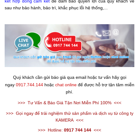
kết hợp đồng
cam kết
để đảm bảo quyền lợi của quý khách về
sau như bảo hành, bảo trì, khắc phục lỗi hệ thống,...
Quý khách cần gửi báo giá qua email hoặc tư vấn hãy gọi
ngay
0917.744.144
hoặc
chat online
để được hỗ trợ tận tâm miễn
phí.
>>>
Tư Vấn & Báo Giá Tận Nơi Miễn Phí 100%
<<<
>>>
Gọi ngay để trải nghiệm thử sản phẩm và dịch vụ từ công ty
KAMERA
<<<
>>>
Hotline:
0917 744 144
<<<