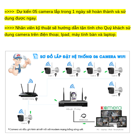
=>>> Dự kiến 05 camera lắp trong 1 ngày sẽ hoàn thành và sử
dụng được ngay.
=>>> Nhân viên kỹ thuật sẽ hướng dẫn tận tình cho Quý khách sử
dụng camera trên điện thoại, Ipad, máy tính bàn và laptop.