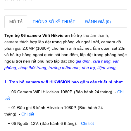
MÔ TẢ
THÔNG SỐ KỸ THUẬT
ĐÁNH GIÁ (0)
Trọn bộ 06 camera Wifi Hikvision
hỗ trợ thu âm thanh,
camera
thích hợp lắp đặt trong phòng và ngoài trời, camera
độ
phân giải 2.0MP (1080P) cho hình ảnh sắc nét, tầm quan sát 20m
và hỗ trợ hồng ngoại quán sát ban đêm, lắp đặt trong phòng hoặc
ngoài trời nên rất phù hợp lắp đặt cho
gia đình, cửa hàng, văn
phòng, shop thời trang, trường mầm non, nhà trọ, tiệm vàng,...
1. Trọn bộ camera wifi HIKVISION bao gồm các thiết bị như:
+ 06 Camera WiFi Hikvision 1080P.
(Bảo hành 24 tháng).
-
Chi
tiết
+ 01 Đầu ghi 8 kênh Hikvision 1080P.
(Bảo hành 24
tháng).
-
Chi tiết
+ 06 Nguồn 12V. (Bảo hành 6 tháng).
-
Chi tiết