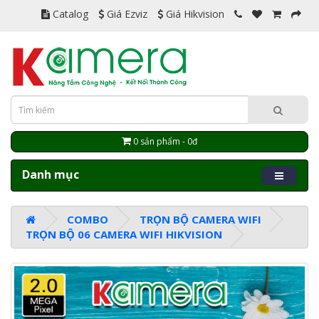
Catalog
Giá Ezviz
Giá Hikvision
0 sản phẩm - 0đ
Danh mục
COMBO
TRỌN BỘ CAMERA WIFI
TRỌN BỘ 06 CAMERA WIFI HIKVISION