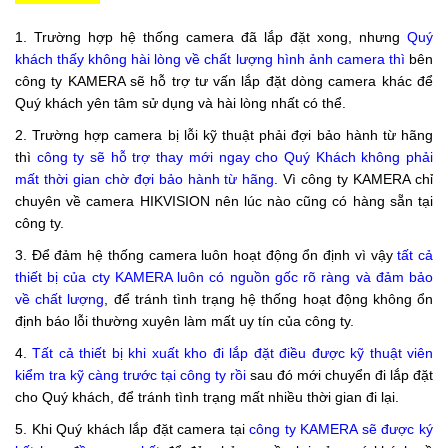
1. Trường hợp hệ thống camera đã lắp đặt xong, nhưng
Quý
khách thấy không hài lòng về chất lượng hình ảnh camera
thì
bên
công ty KAMERA sẽ hỗ trợ tư vấn lắp đặt dòng camera khác để
Quý khách yên tâm sử dụng và hài lòng nhất có thể.
2. Trường hợp camera bị lỗi kỹ thuật phải đợi bảo hành từ hãng
thì
công ty sẽ hỗ trợ thay mới ngay cho Quý Khách không phải
mất thời gian chờ đợi bảo hành từ hãng
. Vì công ty KAMERA chỉ
chuyên về camera HIKVISION nên lúc nào cũng có hàng sẵn tại
công ty.
3. Để đảm hệ thống camera luôn hoạt động ổn định vì vậy
tất cả
thiết bị của cty KAMERA luôn có nguồn gốc rõ ràng và đảm bảo
về chất lượng
, để tránh tình trạng hệ thống hoạt động không ổn
định báo lỗi thường xuyên làm mất uy tín của công ty.
4.
Tất cả thiết bị khi xuất kho đi lắp đặt điều được kỹ thuật viên
kiểm tra kỹ càng trước tại công ty rồi
sau đó mới chuyển đi lắp đặt
cho Quý khách, để tránh tình trạng mất nhiều thời gian đi lại.
5. Khi Quý khách lắp đặt camera tại
công ty KAMERA sẽ được ký