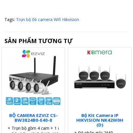
Tags:
Trọn bộ 06 camera Wifi Hikvision
SẢN PHẨM TƯƠNG TỰ
BỘ CAMERA EZVIZ CS-
Bộ Kit Camera IP
BW3824B0-E40-8
HIKVISION NK42W0H
(D)
+ Trọn bộ gồm 4 cam + 1 đầu ghi.
+ Độ phẩn giải: 2MP.